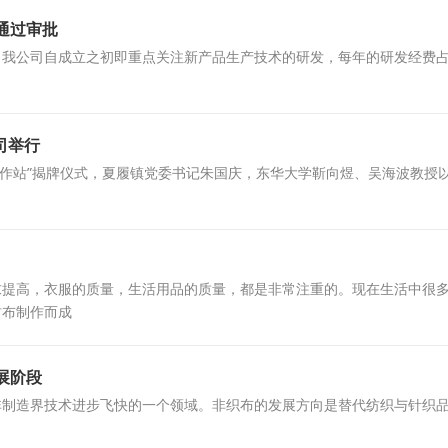
通过审批
我公司自成立之初即重点关注新产品生产技术的研发，每年的研发经费占
司举行
究生工作站”揭牌仪式，夏履镇党委书记朱国庆，东华大学靳向煜、吴海波教
高，衣服的质量，生活用品的质量，都是非常注重的。现在生活中很多
纺布制作而成
展阶段
造界技术进步飞快的一个领域。非织布的发展方向是替代纺织与针织品
。